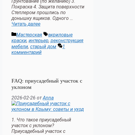
Грунтование (по желанию) 3.
Покраска 4. Защита поверхности
Степлером прошлись по
донышку ящиков. Одного …
Читать далее
Рубрики
Метки
Мастерская
акриловые
краски
,
интерьер
,
реконструкция
мебели
,
старый дом
1
комментарий
FAQ: приусадебный участок с
уклоном
2026-02-26
от
Anna
1. Что такое приусадебный
участок с уклоном?
Приусадебный участок с