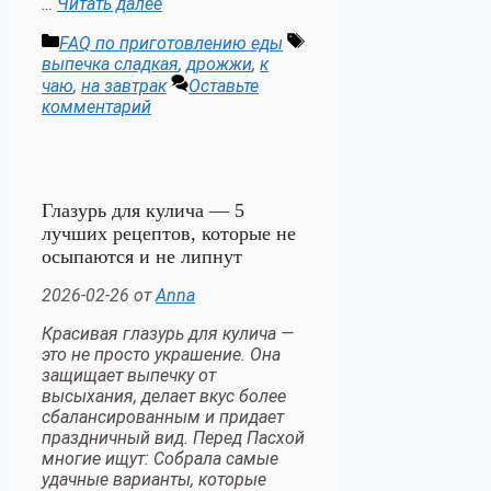
…
Читать далее
Рубрики
Метки
FAQ по приготовлению еды
выпечка сладкая
,
дрожжи
,
к
чаю
,
на завтрак
Оставьте
комментарий
Глазурь для кулича — 5
лучших рецептов, которые не
осыпаются и не липнут
2026-02-26
от
Anna
Красивая глазурь для кулича —
это не просто украшение. Она
защищает выпечку от
высыхания, делает вкус более
сбалансированным и придает
праздничный вид. Перед Пасхой
многие ищут: Собрала самые
удачные варианты, которые