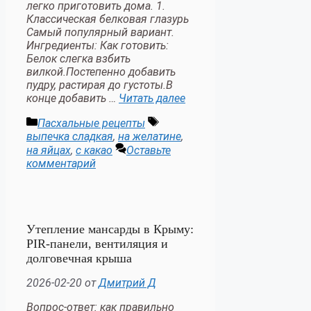
легко приготовить дома. 1.
Классическая белковая глазурь
Самый популярный вариант.
Ингредиенты: Как готовить:
Белок слегка взбить
вилкой.Постепенно добавить
пудру, растирая до густоты.В
конце добавить …
Читать далее
Рубрики
Метки
Пасхальные рецепты
выпечка сладкая
,
на желатине
,
на яйцах
,
с какао
Оставьте
комментарий
Утепление мансарды в Крыму:
PIR-панели, вентиляция и
долговечная крыша
2026-02-20
от
Дмитрий Д
Вопрос-ответ: как правильно