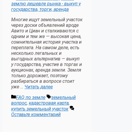
Многие ищут земельный участок
через доски объявлений вроде
Авито и Циан и сталкиваются с
одним и тем же — высокая цена,
сомнительная история участка и
переплата. На самом деле, есть
несколько легальных и
выгодных альтернатив — выкуп
у государства, участие в торгах и
аукционах, аренда земли. Земля
только дорожает, поэтому
разбираться в вопросе стоит
уже …
Читать далее
Рубрики
Метки
FAQ по земле
земельный
вопрос
,
кадастровая карта
,
купить земельный участок
Оставьте комментарий