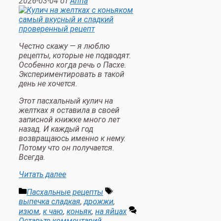
2026-03-04
от
Anna
Честно скажу — я люблю
рецепты, которые не подводят.
Особенно когда речь о Пасхе.
Экспериментировать в такой
день не хочется.
Этот пасхальный кулич на
желтках я оставила в своей
записной книжке много лет
назад. И каждый год
возвращаюсь именно к нему.
Потому что он получается.
Всегда.
Читать далее
Рубрики
Метки
Пасхальные рецепты
выпечка сладкая
,
дрожжи
,
изюм
,
к чаю
,
коньяк
,
на яйцах
Оставьте комментарий