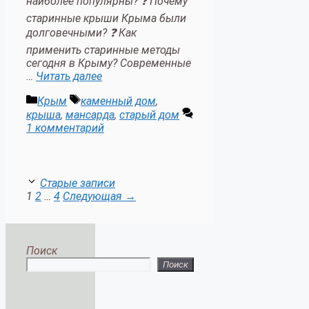
наиболее популярны? ❓ Почему
старинные крыши Крыма были
долговечными? ❓ Как
применить старинные методы
сегодня в Крыму? Современные
…
Читать далее
Рубрики
Метки
Крым
каменный дом
,
крыша
,
мансарда
,
старый дом
1 комментарий
Старые записи
Страница
Страница
Страница
1
2
…
4
Следующая
→
Поиск
Поиск