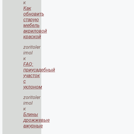
к
Как
обновить
старую
мебель
акриловой
краской
zoritoler
imol
к
FAQ:
приусадебный
участок
с
уклоном
zoritoler
imol
к
Блины
дрожжевые
ажурные