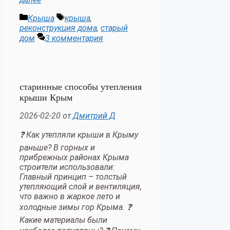
Рубрики
Метки
Крыша
крыша
,
реконструкция дома
,
старый
дом
3 комментария
старинные способы утепления
крыши Крым
2026-02-20
от
Дмитрий Д
❓ Как утепляли крыши в Крыму
раньше? В горных и
прибрежных районах Крыма
строители использовали:
Главный принцип – толстый
утепляющий слой и вентиляция,
что важно в жаркое лето и
холодные зимы гор Крыма. ❓
Какие материалы были