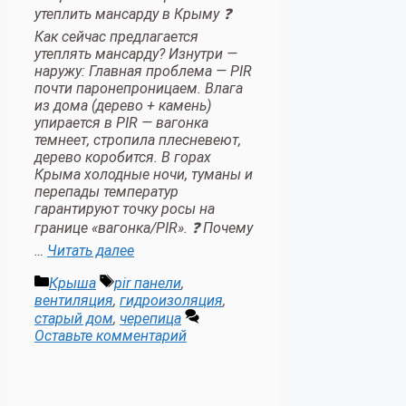
утеплить мансарду в Крыму ❓
Как сейчас предлагается
утеплять мансарду? Изнутри —
наружу: Главная проблема — PIR
почти паронепроницаем. Влага
из дома (дерево + камень)
упирается в PIR — вагонка
темнеет, стропила плесневеют,
дерево коробится. В горах
Крыма холодные ночи, туманы и
перепады температур
гарантируют точку росы на
границе «вагонка/PIR». ❓ Почему
…
Читать далее
Рубрики
Метки
Крыша
pir панели
,
вентиляция
,
гидроизоляция
,
старый дом
,
черепица
Оставьте комментарий