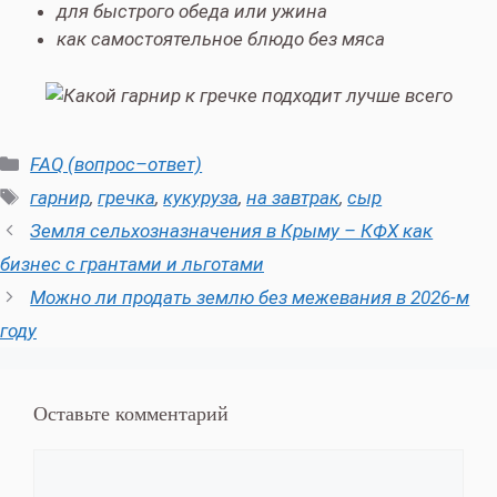
для быстрого обеда или ужина
как самостоятельное блюдо без мяса
Рубрики
FAQ (вопрос–ответ)
Метки
гарнир
,
гречка
,
кукуруза
,
на завтрак
,
сыр
Земля сельхозназначения в Крыму – КФХ как
бизнес с грантами и льготами
Можно ли продать землю без межевания в 2026-м
году
Оставьте комментарий
Комментарий